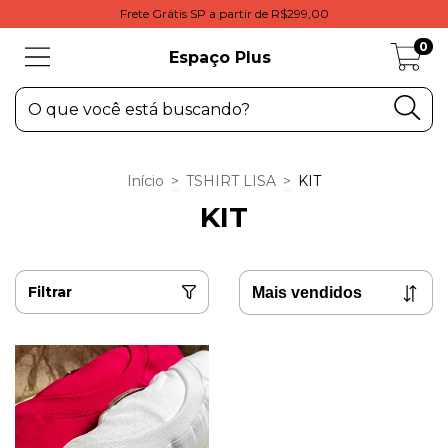
Frete Grátis SP a partir de R$299,00
0
Espaço Plus
Início
>
TSHIRT LISA
>
KIT
KIT
Filtrar